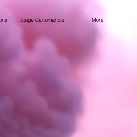
ions
Stage Cartomancie
More