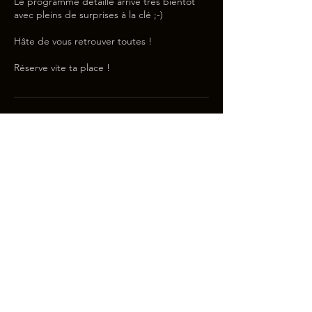
Le programme détaillé arrive très bientôt
avec pleins de surprises à la clé ;-)
Hâte de vous retrouver toutes !
Politique d'annulation
Pour toute annulation, veuillez me prévenir
48h à l'avance. Sauf pour le stage, BBJ
Academy aucun remboursement ne pourra
être effectué
Coordonnées
Bastille, Paris, 75004
contact@byebyespirit.com