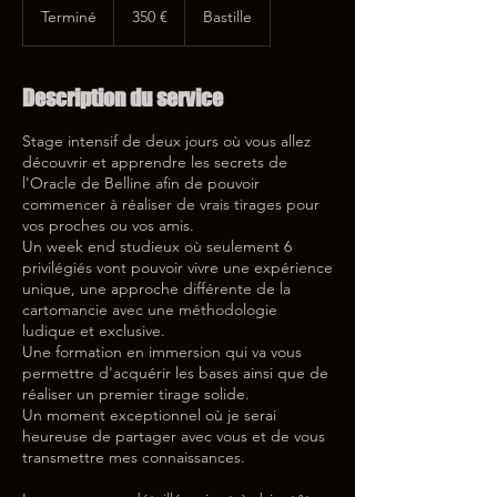
euros
Terminé
T
350 €
Bastille
e
r
m
Description du service
i
n
Stage intensif de deux jours où vous allez
é
découvrir et apprendre les secrets de
l'Oracle de Belline afin de pouvoir
commencer à réaliser de vrais tirages pour
vos proches ou vos amis.
Un week end studieux où seulement 6
privilégiés vont pouvoir vivre une expérience
unique, une approche différente de la
cartomancie avec une méthodologie
ludique et exclusive.
Une formation en immersion qui va vous
permettre d'acquérir les bases ainsi que de
réaliser un premier tirage solide.
Un moment exceptionnel où je serai
heureuse de partager avec vous et de vous
transmettre mes connaissances.